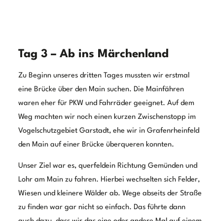
gut erhaltenen Fachwerkbauten. Aber wir konnten
natürlich nicht überall Halt machen. In Gemünden am
Main ließen wir uns dann auf einen Spaziergang durch
die Altstadt ein. Das stellte sich dann auch als richtige
Entscheidung raus.
Uns zog es aber dennoch weiter, weiter nach Lohr am
Main, der selbst ernannten Schneewittchenstadt. Da die
Gebrüder Grimm nicht unweit aus Hanau stammten,
sind deren Märchen hier all gegenwärtig. So fand ein
Lohrer Apotheker eine Vielzahl an Parallelen im
Märchen Schneewittchen und der Historie der Stadt, so
dass er zu der Erkenntnis gelangte, dass Schneewittchen
wohl eine junge Frau aus Lohr sein müsste. Diese
Erkenntnisse nahm die Stadt dankbar auf. Seitdem dreht
Lohr am Main
sich in
so gut wie alles um dieses