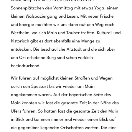
die Wertheimer Burg. Über eine Brücke gelangten wir
von dort aus fußläufig nach Wertheim. Nach einem
Rundgang durch die Altstadt, machten wir uns noch auf
den Weg hinauf zur Burg. Von dort aus konnten wir dann
auf der anderen Uferseite unseren LQ4-Truck entdecken.
Die urigen Gaststätten luden zwar wieder zur
einheimischen Küche ein. Aber aufgrund der am
nächsten Tag geplanten Rückreise, ließen wir es dann
doch etwas leichter angehen.