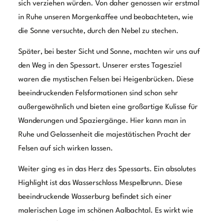
schönen ruhigen Stelle am Waldrand niederließen,
wollten wir endlich mal die einheimische Küche
probieren. Dabei war und aber wichtig, sie so
authentisch wie möglich zu erleben. So hielten wir in
einem kleinen Ort an einem Gasthof, der scheinbar eher
von Einheimischen besucht wird. Hier konnten wir die
wahrhaftige traditionelle Spessarter Küche
kennenlernen, die vor allem durch deftige Gerichte
geprägt ist. Man versicherte uns, dass alles aus der
Region von ansässigen Bauernhöfen stammt. Wir hatten
auch den Eindruck, dass das durch zu schmecken wäre.
Um es mit einem Märchen auszudrücken, wir hatten das
Gefühl, als wenn wir Wackersteine im Magen hätten.