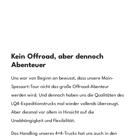
froh, wenn wir uns frei in der Landschaft bewegen
konnten.
Wie schon gesagt, bei diesem Trip standen nicht so sehr
die Offroad-Fähigkeiten, sondern vielmehr die
Unabhängigkeit im Fokus. Wir konnten jederzeit überall
Halt machen, übernachten und uns komplett selbst
versorgen. Die Wassertanks waren ausreichend gefüllt,
die Abwassertanks nur minimal in Anspruch genommen.
Strom war durch die PV-Anlage durchgehend und
ausreichend vorhanden. Und auch im morgendlichen
Nebel, half uns die Heizung in den Tag. Da keine großen
Distanzen zurückgelegt werden mussten, hatten wir
genügend Zeit Natur und Kultur der Region zu erkunden.
Wir stoppten an jedem Platz den wir gut fanden,
genossen die Umgebung und den Ausblick. Das Plateau
unserer ausziehbaren Treppe war immer wieder auch