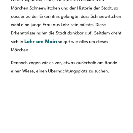
Tag 4 – Aufgetaucht aus dem
Nebel
Der nächste Morgen war nebelverhangen. Die Wiese, an
der wir campierten, war kaum zu erkennen. Dichte
Nebelschwaden hingen über den Feldern und Wiesen und
machten anfangs überhaupt nicht den Eindruck, dass sie
sich verziehen würden. Von daher genossen wir erstmal
in Ruhe unseren Morgenkaffee und beobachteten, wie
die Sonne versuchte, durch den Nebel zu stechen.
Später, bei bester Sicht und Sonne, machten wir uns auf
den Weg in den Spessart. Unserer erstes Tagesziel