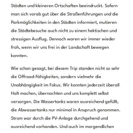
ein Platz zum Chillen und der Ort, an dem wir die Tage
ausklingen ließen.
Mit dieser Tour hat sich unser LQ4-Truck mal von seiner
sanften Seite gezeigt und gleichzeitig aber auch durch
Einsatzmöglichkeiten
seine breiten
überzeugt. Es
muss nicht immer das entlegene oder weit entfernte
Abenteuer sein – kann es aber.