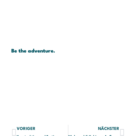
Die schönsten Reiseziele für
Expeditionsmobile in Europa
Mit einem Expeditionsmobil durch Europa zu reisen,
bedeutet Freiheit, Unabhängigkeit und die Möglichkeit,
Regionen zu entdecken, die mit einem gewöhnlichen
Wohnmobil nur schwer erreichbar sind. Abgelegene
Bergtäler, einsame Schotterstraßen, windumtoste Küsten
und dünn besiedelte Hochlandregionen machen Europa zu