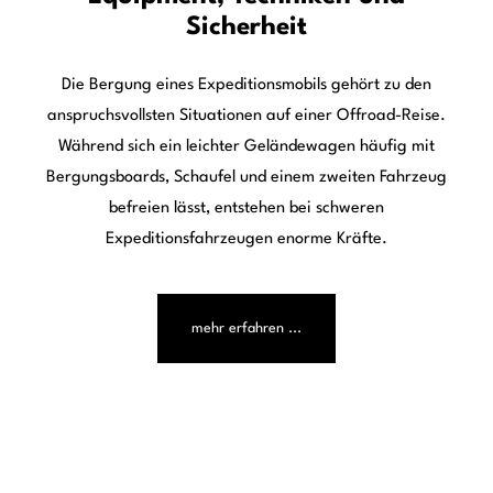
Expeditionsmobil im Selbstausbau:
Was muss man beachten und
welche Fähigkeiten braucht man?
Die Art und Weise, wie Menschen reisen, verändert sich
grundlegend. Während früher Pauschalreisen, Hotelanlagen
und feste Reiserouten den Markt dominierten, stehen heute
Freiheit, Flexibilität und Individualität im Mittelpunkt. Immer
mehr Reisende möchten selbst bestimmen, wann sie
aufbrechen, wohin die Reise geht und wie lange sie an
einem Ort bleiben. Genau hier beginnt die
Erfolgsgeschichte des modernen Expeditionsmobils.