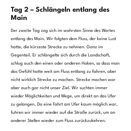
anderer Stellen wieder zum Fluss zurückzukehren.
Das verschaffte uns immer wieder andere und neue
Ausblicke sowie Perspektiven. Ein eher gerade
fließender Fluss bietet mit seinem Uferpanorama eher
wenig Abwechslung. Das Mainufer ist aber gespickt mit
vielen kleinen Ortschaften, der eine oder andern Burg
und vielen verschiedenen Terrains, so dass sich immer
wieder neue und tolle Aussichten boten. Wir ließen uns
also, ähnlich wie der Fluss, ein wenig treiben, ohne dass
wir ein bestimmtes Ziel vor Augen hatten. Entlang bis
zur Mainschleife, dann vorbei an Volkach, bis wir ein
endlich Plätzchen am Ufer des Main fanden, an dem wir
die Ruhe und den Abend genießen konnten.