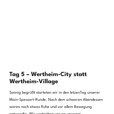
entdecken. Die beschauliche Altstadt und die sich über
den Ort erhebene Burg sind schon wirklich
beeindruckend.
Wir fuhren auf möglichst kleinen Straßen und Wegen
durch den Spessart bis wir wieder am Main
angekommen waren. Auf der bayerischen Seite des
Main konnten wir fast die gesamte Zeit in der Nähe des
Ufers fahren. So hatten fast die gesamte Zeit den Main
in Blick und kommen immer mal wieder einen Blick auf
die gegenüber liegenden Ortschaften werfen. Die eine
oder andere Burg war schon auf dem Weg nach
Wertheim dabei. Diese mussten wir allerdings
unbesichtigt zurück lassen.
Angekommen in Kreuzwertheim fanden wir einen
schönen öffentlichen Stellplatz am Mainufer mit Blick auf