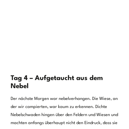
waren die mystischen Felsen bei Heigenbrücken. Diese
beeindruckenden Felsformationen sind schon sehr
außergewöhnlich und bieten eine großartige Kulisse für
Wanderungen und Spaziergänge. Hier kann man in
Ruhe und Gelassenheit die majestätischen Pracht der
Felsen auf sich wirken lassen.
Weiter ging es in das Herz des Spessarts. Ein absolutes
Highlight ist das Wasserschloss Mespelbrunn. Diese
beeindruckende Wasserburg befindet sich einer
malerischen Lage im schönen Aalbachtal. Es wirkt wie
ein wahrhaftiges Märchenschloss, was wiederum gut zur
Gegend und dem Schaffen der Gebrüder Grimm passt.
Wir fuhren auf einigen serpentinenhaften Straßen und
Wegen weiter. Das kam dann doch noch etwas von
Gebirgs- und Offroadfeeling auf. Bevor wir uns an einer