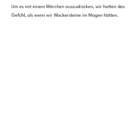
Tag 5 – Wertheim-City statt
Wertheim-Village
Sonnig begrüßt starteten wir in den letzenTag unserer
Main-Spessart-Runde. Nach dem schweren Abendessen
waren noch etwas Ruhe und vor allem Bewegung
notwendig. Wir vertrieben uns an unserem
Sonnenplätzchen den Vormittag mit etwas Yoga, einem
kleinen Walspaziergang und Lesen. Mit neuer Frische
und Energie machten wir uns dann auf den Weg nach
Wertheim, wo sich Main und Tauber treffen. Kulturell und
historisch gibt es dort ebenfalls eine Menge zu