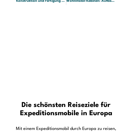
einem abwechslungsreichen Reiseziel für Overlander.
Dabei muss es nicht immer eine Fernreise nach Afrika,
Südamerika oder Zentralasien sein. Auch innerhalb
Europas gibt es beeindruckende Landschaften, in denen ein
geländegängiges Reisefahrzeug seine Stärken ausspielen
kann. Island begeistert mit Vulkanwüsten und
Hochlandpisten, Albanien mit ursprünglichen
Gebirgsregionen, Montenegro mit spektakulären
Panoramastraßen, Norwegen mit einsamen Fjorden und
Schottland mit wilden Küstenlandschaften.
mehr erfahren ...