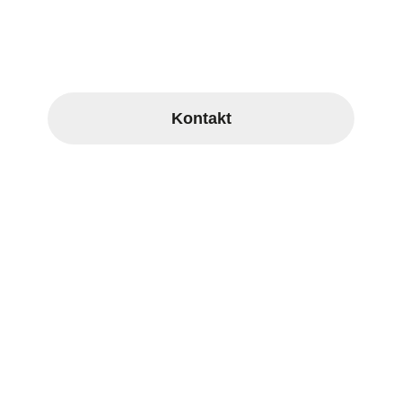
Sie haben Fragen?
Wir freuen uns über Ihren Kontakt.
Kontakt
Pages
Fahrzeuge
Mission
Videos
Galerie
Blog