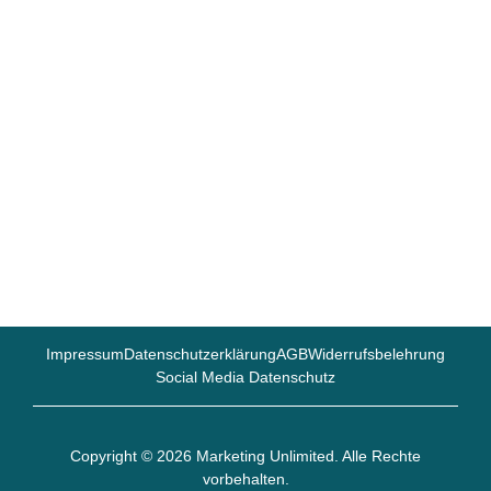
LQ4 GmbH • Spessartstraße 12 • 97892
Kreuzwertheim
+49 (0)9342 / 95100-0
kontakt@lq-4.de
Impressum
Datenschutzerklärung
AGB
Widerrufsbelehrung
Social Media Datenschutz
Copyright © 2026 Marketing Unlimited. Alle Rechte
vorbehalten.