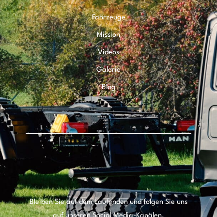
Fahrzeuge
Mission
Videos
Galerie
Blog
Bleiben Sie auf dem Laufenden und folgen Sie uns
auf unseren Social Media-Kanälen.