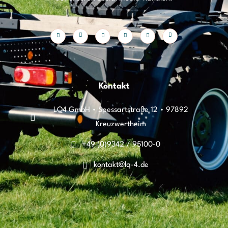
Kontakt
LQ4 GmbH • Spessartstraße 12 • 97892
Kreuzwertheim
+49 (0)9342 / 95100-0
kontakt@lq-4.de