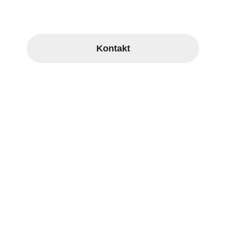
Wir freuen uns über Ihren Kontakt.
Kontakt
Pages
Fahrzeuge
Mission
Videos
Galerie
Blog