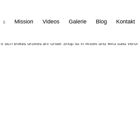
Mission
Videos
Galerie
Blog
Kontakt
Großes kündigt sich an
nt sich etwas Großes an! Unser Shop ist in Arbeit und wird bald veröff
Pages
Fahrzeuge