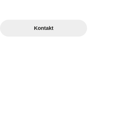
Wir freuen uns über Ihren Kontakt.
Kontakt
Bleiben Sie auf dem Laufenden und folgen Sie uns auf unseren