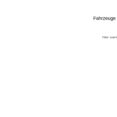
Fahrzeuge
Hier bah
Be the
adventure.
Sie haben Fragen?