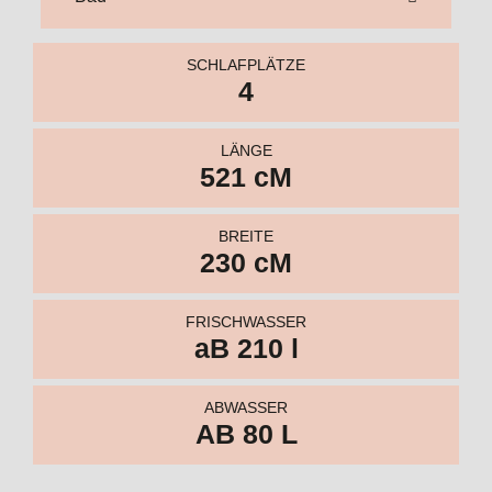
BREITE
230 cM
FRISCHWASSER
aB 210 l
ABWASSER
AB 80 L
Kabine
TFA 465