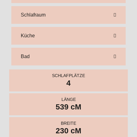
SCHLAFPLÄTZE
4
LÄNGE
539 cM
BREITE
230 cM
FRISCHWASSER
aB 210 l
ABWASSER
AB 80 L