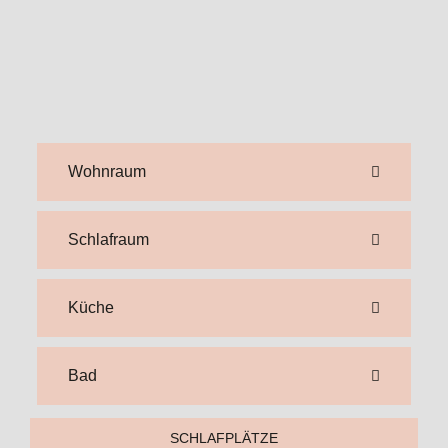
Schlafraum
Küche
Bad
SCHLAFPLÄTZE
4
LÄNGE
521 cM
BREITE
250 cM