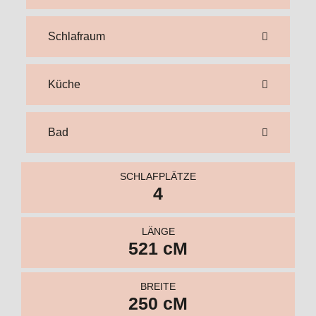
SCHLAFPLÄTZE
4
LÄNGE
521 cM
BREITE
250 cM
FRISCHWASSER
aB 210 l
ABWASSER
AB 80 L