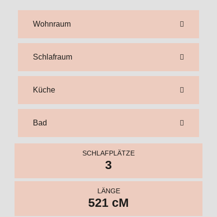
Bad
SCHLAFPLÄTZE
3
LÄNGE
521 cM
BREITE
230 cM
FRISCHWASSER
aB 210 l
ABWASSER