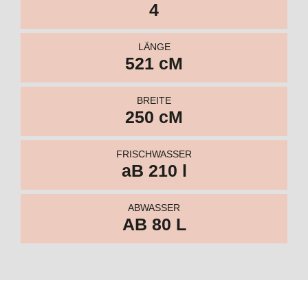
FRISCHWASSER
aB 210 l
ABWASSER
AB 80 L
Kabinendesigns 2024 /25
Katalog zum Download