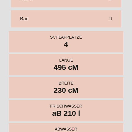
LÄNGE
495 cM
BREITE
230 cM
FRISCHWASSER
aB 210 l
ABWASSER
AB 80 L
Kabine