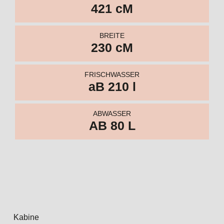
421 cM
BREITE
230 cM
FRISCHWASSER
aB 210 l
ABWASSER
AB 80 L
Kabine