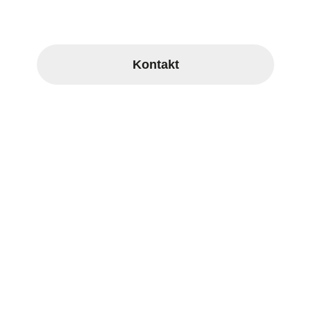
Wir freuen uns über Ihren Kontakt.
Kontakt
Pages
Fahrzeuge
Mission
Videos
Galerie
Blog